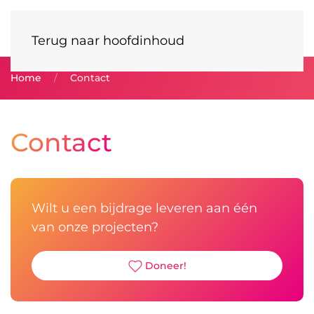
Terug naar hoofdinhoud
Home
Contact
Contact
Wilt u een bijdrage leveren aan één
van onze projecten?
Doneer!