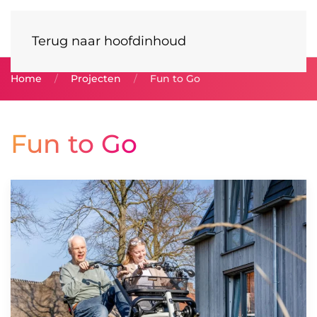
Terug naar hoofdinhoud
Home
Projecten
Fun to Go
Fun to Go