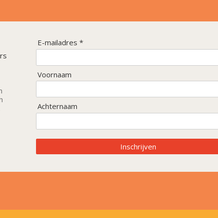
E-mailadres *
rs
Voornaam
n
h
Achternaam
Inschrijven