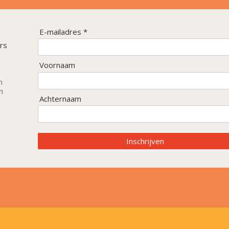
E-mailadres *
rs
Voornaam
n
h
Achternaam
Inschrijven