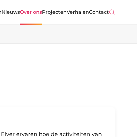
n
Nieuws
Over ons
Projecten
Verhalen
Contact
 Elver ervaren hoe de activiteiten van